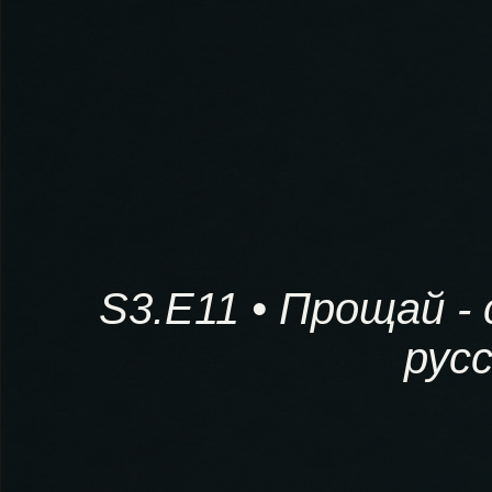
S3.E11 • Прощай 
рус