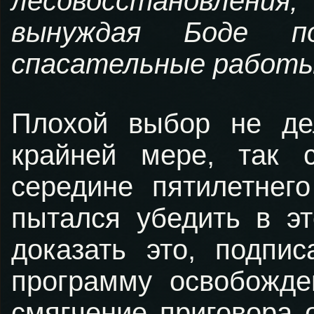
лесовосстановлени
вынуждая Боде по
спасательные работы
Плохой выбор не де
крайней мере, так 
середине пятилетнег
пытался убедить в эт
доказать это, подпи
программу освобожде
смягчение приговора 